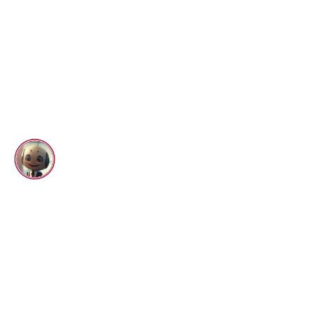
57074 Siegen
Tel:
+49 271 23052-0
Fax: +49 271 51019
info@pfeffermuehle-siegen.de
INFORMATIVES
HOTEL PFEFFERMÜHLE
Kontakt
Partner
Jobs